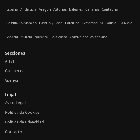
España
Andalucía
Aragón
Asturias
Baleares
Canarias
Cantabria
Castilla La-Mancha
Castilla y León
Cataluña
Extremadura
Galicia
La Rioja
Madrid
Murcia
Navarra
País Vasco
Comunidad Valenciana
Secciones
Álava
Guipúzcoa
Vizcaya
Legal
Aviso Legal
Política de Cookies
Política de Privacidad
Contacto