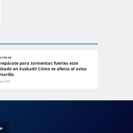
OCIEDAD
Prepárate para tormentas fuertes este
ábado en Euskadi! Cómo te afecta el aviso
marillo
ce 21h
me