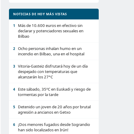
NOTICIAS DE HOY MÁS VISTAS
Más de 10.600 euros en efectivo sin
1
declarar y potenciadores sexuales en
Bilbao
Ocho personas inhalan humo en un
2
incendio en Bilbao, una en el hospital
Vitoria-Gasteiz disfrutará hoy de un día
3
despejado con temperaturas que
alcanzarán los 27°C
Este sábado, 35ºC en Euskadi y riesgo de
4
tormentas por la tarde
Detenido un joven de 20 años por brutal
5
agresión a ancianos en Getxo
¡Dos menores fugados desde Sograndio
6
han sido localizados en Irún!