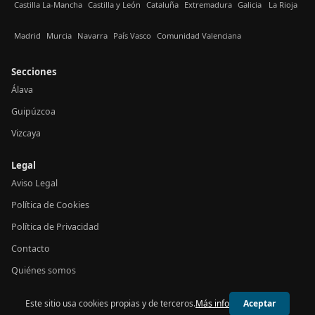
Castilla La-Mancha
Castilla y León
Cataluña
Extremadura
Galicia
La Rioja
Madrid
Murcia
Navarra
País Vasco
Comunidad Valenciana
Secciones
Álava
Guipúzcoa
Vizcaya
Legal
Aviso Legal
Política de Cookies
Política de Privacidad
Contacto
Quiénes somos
Este sitio usa cookies propias y de terceros.
Más info
Aceptar
© 2026 24h País Vasco