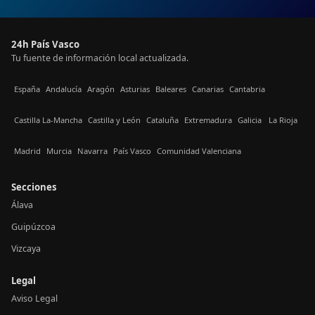
24h País Vasco
Tu fuente de información local actualizada.
España
Andalucía
Aragón
Asturias
Baleares
Canarias
Cantabria
Castilla La-Mancha
Castilla y León
Cataluña
Extremadura
Galicia
La Rioja
Madrid
Murcia
Navarra
País Vasco
Comunidad Valenciana
Secciones
Álava
Guipúzcoa
Vizcaya
Legal
Aviso Legal