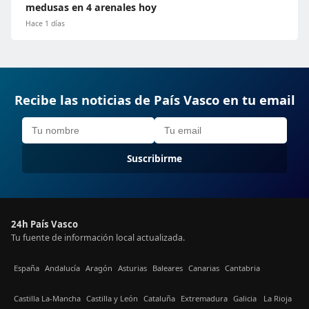
medusas en 4 arenales hoy
Hace 1 días
Recibe las noticias de País Vasco en tu email
Suscribirme
24h País Vasco
Tu fuente de información local actualizada.
España
Andalucía
Aragón
Asturias
Baleares
Canarias
Cantabria
Castilla La-Mancha
Castilla y León
Cataluña
Extremadura
Galicia
La Rioja